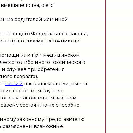
мешательства, о его
ин из родителей или иной
54 настоящего Федерального закона,
е лицо по своему состоянию не
й помощи или при медицинском
ческого либо иного токсического
ии случаев приобретения
его возраста).
 в
части 2
настоящей статьи, имеют
за исключением случаев,
ного в установленном законом
о своему состоянию не способно
и иному законному представителю
ть разъяснены возможные