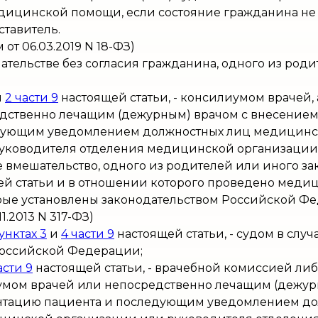
дицинской помощи, если состояние гражданина не 
ставитель.
от 06.03.2019 N 18-ФЗ)
тельстве без согласия гражданина, одного из роди
и
2 части 9
настоящей статьи, - консилиумом врачей, а
едственно лечащим (дежурным) врачом с внесение
дующим уведомлением должностных лиц медицинск
ководителя отделения медицинской организации)
вмешательство, одного из родителей или иного за
й статьи и в отношении которого проведено медиц
торые установлены законодательством Российской Ф
1.2013 N 317-ФЗ)
унктах 3
и
4 части 9
настоящей статьи, - судом в случ
Российской Федерации;
асти 9
настоящей статьи, - врачебной комиссией либ
умом врачей или непосредственно лечащим (дежурн
нтацию пациента и последующим уведомлением д