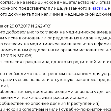
огласие на медицинское вмешательство или отказ
конного представителя лица, указанного в
части 2
н
ого документа при наличии в медицинской докуме
а от 29.07.2017 N 242-ФЗ)
о добровольного согласия на медицинское вмешате
том числе в отношении определенных видов медици
 согласия на медицинское вмешательство и форма
лномоченным федеральным органом исполнительно
1.2013 N 317-ФЗ)
з согласия гражданина, одного из родителей или и
во необходимо по экстренным показаниям для устр
выразить свою волю или отсутствуют законные предс
ьи);
 заболеваниями, представляющими опасность для о
 тяжелыми психическими расстройствами;
 общественно опасные деяния (преступления);
цинской экспертизы и (или) судебно-психиатричес