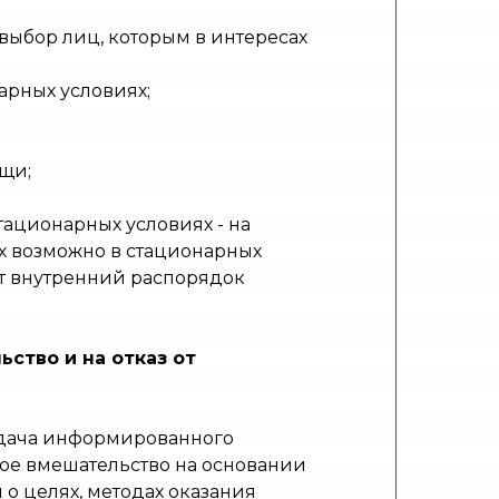
 выбор лиц, которым в интересах
арных условиях;
щи;
тационарных условиях - на
х возможно в стационарных
ет внутренний распорядок
ство и на отказ от
 дача информированного
ое вмешательство на основании
 целях, методах оказания