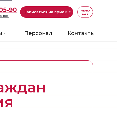
-05-90
МЕНЮ
Записаться на прием
онок!
м
Персонал
Контакты
раждан
ия