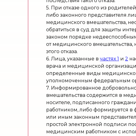
последствия такого отказа.
5. При отказе одного из родителе
либо законного представителя ли
медицинского вмешательства, не
обратиться в суд для защиты инте
законом порядке недееспособным,
от медицинского вмешательства, 
этого отказа.
6. Лица, указанные в
частях 1
и
2
на
врача и медицинской организаци
определенные виды медицинского
уполномоченным федеральным ор
7. Информированное добровольно
вмешательства содержится в мед
носителе, подписанного граждан
работником, либо формируется в
или иным законным представите
простой электронной подписи по
медицинским работником с испо