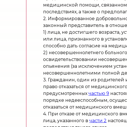
медицинской помощи, связанном с
последствиях, а также о предпол
2. Информированное добровольно
законный представитель в отнош
1) лица, не достигшего возраста, 
или лица, признанного в установ
способно дать согласие на медиц
2) несовершеннолетнего больног
освидетельствовании несовершенн
опьянения (за исключением уста
несовершеннолетними полной дее
3. Гражданин, один из родителей
право отказаться от медицинског
предусмотренных
частью 9
настоя
порядке недееспособным, осуществ
отказаться от медицинского вмеша
4. При отказе от медицинского в
лица, указанного в
части 2
настоящ