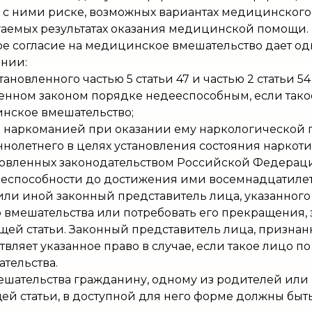
 ними риске, возможных вариантах медицинского в
агаемых результатах оказания медицинской помощи.
е согласие на медицинское вмешательство дает од
ении:
установленного частью 5 статьи 47 и частью 2 статьи 
ленном законом порядке недееспособным, если тако
инское вмешательство;
о наркоманией при оказании ему наркологическо
олетнего в целях установления состояния наркоти
новленных законодательством Российской Федерац
способности до достижения ими восемнадцатилетн
 или иной законный представитель лица, указанного
о вмешательства или потребовать его прекращения, 
щей статьи. Законный представитель лица, признан
ляет указанное право в случае, если такое лицо п
тельства.
мешательства гражданину, одному из родителей ил
ей статьи, в доступной для него форме должны бы