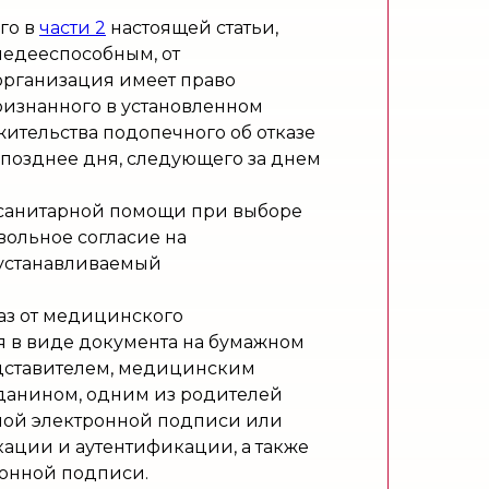
го в
части 2
настоящей статьи,
недееспособным, от
организация имеет право
признанного в установленном
жительства подопечного об отказе
 позднее дня, следующего за днем
-санитарной помощи при выборе
ольное согласие на
 устанавливаемый
аз от медицинского
 в виде документа на бумажном
дставителем, медицинским
жданином, одним из родителей
ной электронной подписи или
ции и аутентификации, а также
онной подписи.