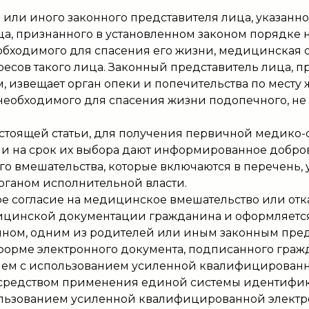
й или иного законного представителя лица, указанно
ца, признанного в установленном законом порядке 
обходимого для спасения его жизни, медицинская 
ресов такого лица. Законный представитель лица, 
 извещает орган опеки и попечительства по месту 
необходимого для спасения жизни подопечного, не
стоящей статьи, для получения первичной медико
и на срок их выбора дают информированное добров
 вмешательства, которые включаются в перечень,
ганом исполнительной власти.
е согласие на медицинское вмешательство или отк
ицинской документации гражданина и оформляется
ином, одним из родителей или иным законным пре
 форме электронного документа, подписанного гра
лем с использованием усиленной квалифицирован
средством применения единой системы идентифика
льзованием усиленной квалифицированной электр