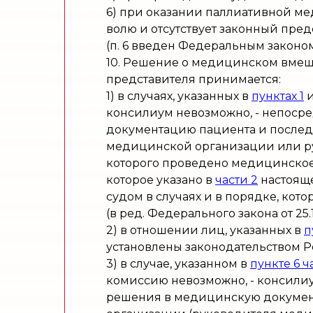
6) при оказании паллиативной ме
волю и отсутствует законный пред
(п. 6 введен Федеральным законом 
10. Решение о медицинском вмеша
представителя принимается:
1) в случаях, указанных в
пунктах 1
консилиум невозможно, - непоср
документацию пациента и после
медицинской организации или ру
которого проведено медицинское 
которое указано в
части 2
настояще
судом в случаях и в порядке, ко
(в ред. Федерального закона от 25.1
2) в отношении лиц, указанных в
п
установлены законодательством 
3) в случае, указанном в
пункте 6 ч
комиссию невозможно, - консили
решения в медицинскую докуме